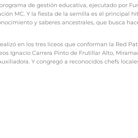
n programa de gestión educativa, ejecutado por Fu
ión MC. Y la fiesta de la semilla es el principal hi
ocimiento y saberes ancestrales, que busca hacer f
realizó en los tres liceos que conforman la Red Pat
eos Ignacio Carrera Pinto de Frutillar Alto, Mirama
 Auxiliadora. Y congregó a reconocidos chefs local
z, chef ejecutivo del Hotel AWA de Puerto Varas,
tos.
idad de gastronomía técnico profesional, se organ
dientes locales y de la estación, y así recibir a lo
y agrupaciones que se congregan especialmente en 
encia a las siguientes generaciones, abordando 
endizaje al aire libre.