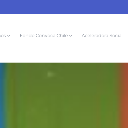
mos
Fondo Convoca Chile
Aceleradora Social