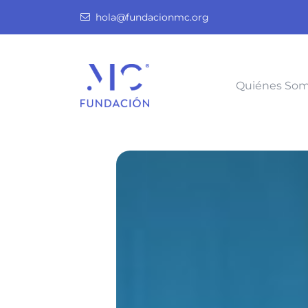
hola@fundacionmc.org
Quiénes So