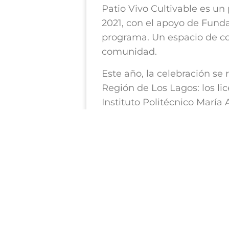
Patio Vivo Cultivable es u
2021, con el apoyo de Fundac
programa. Un espacio de con
comunidad.
Este año, la celebración se 
Región de Los Lagos: los lic
Instituto Politécnico María
Sabor Muermino y Jorge Día
entre los tres establecimien
Los alumnos de la especial
preparar el cóctel con ingre
los diferentes expositores 
sus conocimientos y experi
cultivo, medioambiente y apr