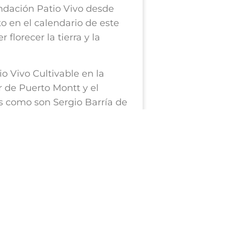
ndación Patio Vivo desde
to en el calendario de este
lorecer la tierra y la
io Vivo Cultivable en la
r de Puerto Montt y el
es como son Sergio Barría de
 además de 900 asistentes
izaron en equipos para
s comensales y agradecer a
esta fiesta, para traspasar
principalmente temas de