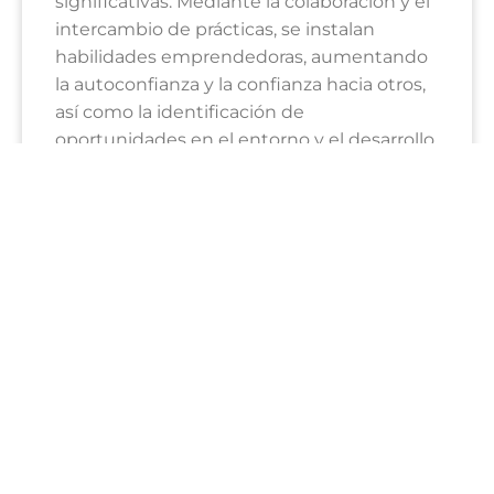
significativas. Mediante la colaboración y el
intercambio de prácticas, se instalan
habilidades emprendedoras, aumentando
la autoconfianza y la confianza hacia otros,
así como la identificación de
oportunidades en el entorno y el desarrollo
de la creatividad y la innovación con
identidad local.
Sebastián Salinas, CEO y fundador de
Balloon Latam
, concluyó: “existe una
necesidad urgente de articular esfuerzos
para garantizar un futuro próspero y
resiliente para toda la comunidad. Durante
un mes, los agentes de cambio trabajaron
el modelo de negocio de los
emprendedores, generaron vínculos y
redes, e instalaron conocimientos,
capacidades y prácticas para que los líderes