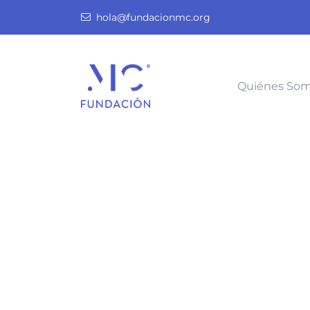
hola@fundacionmc.org
Quiénes So