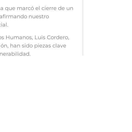
ia que marcó el cierre de un
eafirmando nuestro
ial.
hos Humanos, Luis Cordero,
ón, han sido piezas clave
nerabilidad.
ímbolo de esperanza y
iscurso, se involucran
 desde una mirada integral,
a visión transformadora de
liar el impacto de nuestro
nidades para que más