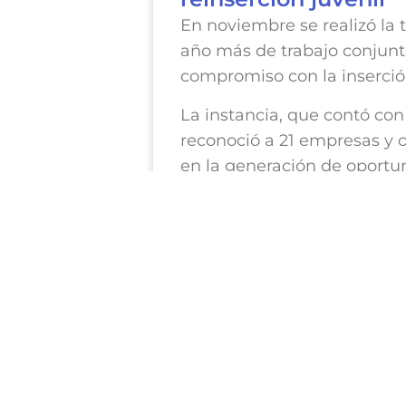
En noviembre se realizó la 
año más de trabajo conjun
compromiso con la inserción
La instancia, que contó con
reconoció a 21 empresas y 
en la generación de oportun
Desde su creación en 2022,
transformación social, dest
activamente en la construcc
La sinergia entre Fundació
combinando la experiencia 
Proyecto B en el campo de l
quehacer, generando redes
jóvenes puedan reconstruir 