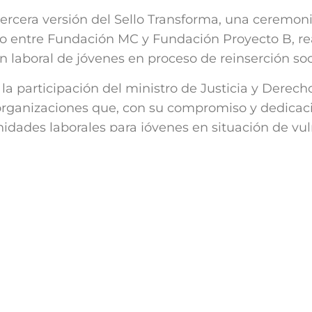
tercera versión del Sello Transforma, una ceremon
to entre Fundación MC y Fundación Proyecto B, r
 laboral de jóvenes en proceso de reinserción soc
 la participación del ministro de Justicia y Derec
organizaciones que, con su compromiso y dedicaci
idades laborales para jóvenes en situación de vul
 el Sello Transforma se ha consolidado como un s
acando a aquellas instituciones que, más allá del d
ión de un futuro más inclusivo.
n MC y Proyecto B ha permitido abordar esta labor
en intervención social de nuestra fundación con l
a reinserción juvenil. Juntos, trabajamos por amp
, ampliando el alcance y abriendo nuevas oportu
sus vidas y aportar positivamente a la sociedad.