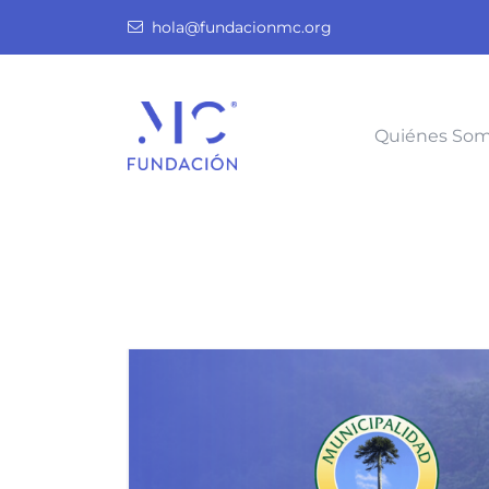
hola@fundacionmc.org
Quiénes So